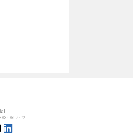
ail
 3834 86-7722