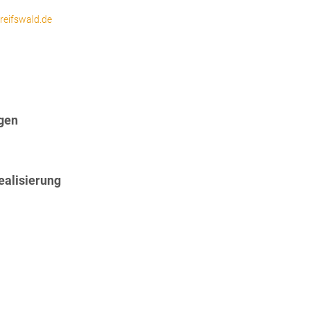
reifswald.de
gen
ealisierung