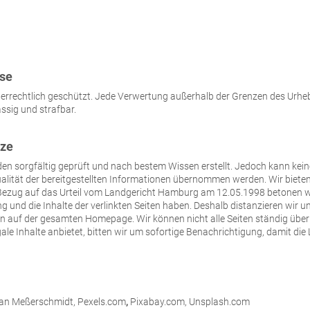
ise
eberrechtlich geschützt. Jede Verwertung außerhalb der Grenzen des Urhe
sig und strafbar.
ze
den sorgfältig geprüft und nach bestem Wissen erstellt. Jedoch kann keine
Qualität der bereitgestellten Informationen übernommen werden. Wir biet
n Bezug auf das Urteil vom Landgericht Hamburg am 12.05.1998 betonen wi
ung und die Inhalte der verlinkten Seiten haben. Deshalb distanzieren wir u
iten auf der gesamten Homepage. Wir können nicht alle Seiten ständig über
legale Inhalte anbietet, bitten wir um sofortige Benachrichtigung, damit di
 Jan Meßerschmidt, Pexels.com
,
Pixabay.com, Unsplash.com