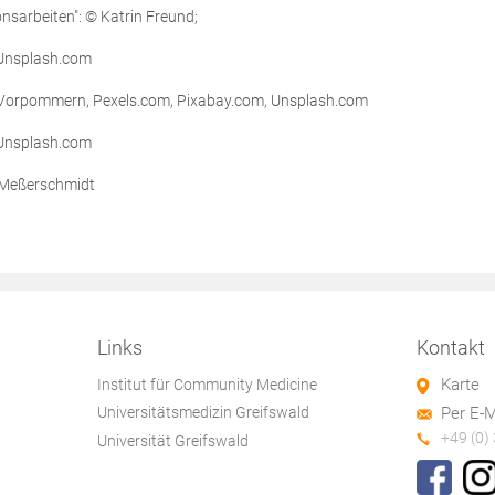
onsarbeiten": © Katrin Freund;
 Unsplash.com
-Vorpommern,
Pexels.com, Pixabay.com, Unsplash.com
Unsplash.com
n Meßerschmidt
Links
Kontakt
Karte
Institut für Community Medicine
Per E-M
Universitätsmedizin Greifswald
+49 (0)
Universität Greifswald