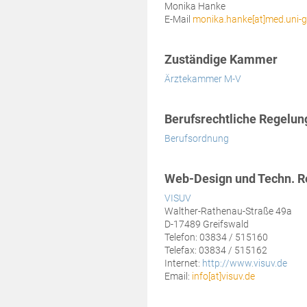
Monika Hanke
E-Mail
monika.hanke[at]med.uni-g
Zuständige Kammer
Ärztekammer M-V
Berufsrechtliche Regelun
Berufsordnung
Web-Design und Techn. R
VISUV
Walther-Rathenau-Straße 49a
D-17489 Greifswald
Telefon: 03834 / 515160
Telefax: 03834 / 515162
Internet:
http://www.visuv.de
Email:
info[at]visuv.de