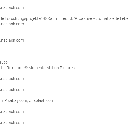
 Unsplash.com
lle Forschungsprojekte": © Katrin Freund; "Proaktive Automatisierte Leben
 Unsplash.com
 Unsplash.com
Pruss
stin Reinhard: © Moments Motion Pictures
Unsplash.com
 Unsplash.com
om, Pixabay.com, Unsplash.com
 Unsplash.com
 Unsplash.com