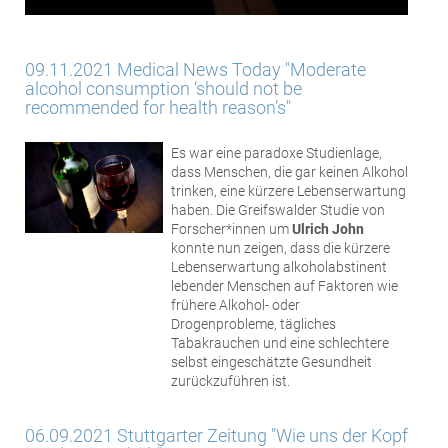
09.11.2021 Medical News Today "Moderate
alcohol consumption ‘should not be
recommended for health reason’s"
Es war eine paradoxe Studienlage,
dass Menschen, die gar keinen Alkohol
trinken, eine kürzere Lebenserwartung
haben. Die Greifswalder Studie von
Forscher*innen um
Ulrich John
konnte nun zeigen, dass die kürzere
Lebenserwartung alkoholabstinent
lebender Menschen auf Faktoren wie
frühere Alkohol- oder
Drogenprobleme, tägliches
Tabakrauchen und eine schlechtere
selbst eingeschätzte Gesundheit
zurückzuführen ist.
06.09.2021 Stuttgarter Zeitung "Wie uns der Kopf