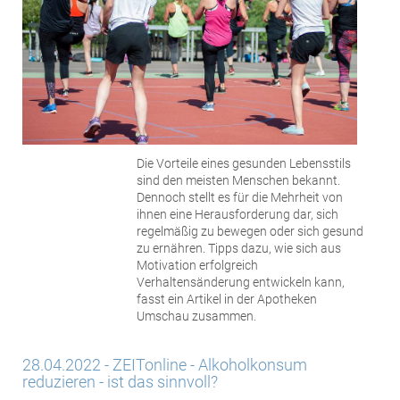
Die Vorteile eines gesunden Lebensstils
sind den meisten Menschen bekannt.
Dennoch stellt es für die Mehrheit von
ihnen eine Herausforderung dar, sich
regelmäßig zu bewegen oder sich gesund
zu ernähren. Tipps dazu, wie sich aus
Motivation erfolgreich
Verhaltensänderung entwickeln kann,
fasst ein Artikel in der Apotheken
Umschau zusammen.
28.04.2022 - ZEITonline - Alkoholkonsum
reduzieren - ist das sinnvoll?