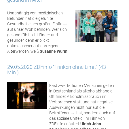
Unabhängig von medizinischen
Befunden hat die gefühlte
Gesundheit einen großen Einfluss
auf unser Wohlbefinden. Wer sich
gesund fühlt, lebt länger und
gesünder, denn er blickt
optimistischer auf das eigene
Älterwerden, weiß
Susanne Wurm
.
29.05.2020 ZDFinfo “Trinken ohne Limit” (43
Min.)
Fast zwei Millionen Menschen gelten
in Deutschland als alkoholabhängig.
Oft findet Alkoholmissbrauch im
Verborgenen statt und hat negative
Auswirkungen nicht nur auf die
Betroffenen selbst, sondern auch auf
das soziale Umfeld. Im Film von
ZDFinfo erläutert
Ulrich John