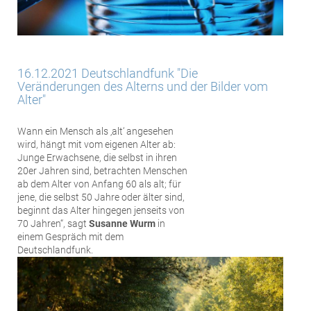
16.12.2021 Deutschlandfunk "Die
Veränderungen des Alterns und der Bilder vom
Alter"
Wann ein Mensch als ‚alt‘ angesehen
wird, hängt mit vom eigenen Alter ab:
Junge Erwachsene, die selbst in ihren
20er Jahren sind, betrachten Menschen
ab dem Alter von Anfang 60 als alt; für
jene, die selbst 50 Jahre oder älter sind,
beginnt das Alter hingegen jenseits von
70 Jahren“, sagt
Susanne Wurm
in
einem Gespräch mit dem
Deutschlandfunk.