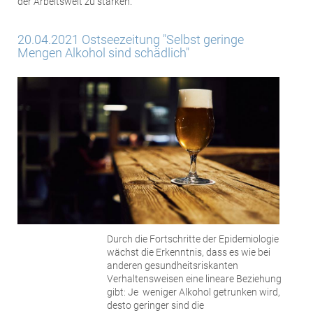
der Arbeitswelt zu stärken.
20.04.2021 Ostseezeitung "Selbst geringe
Mengen Alkohol sind schädlich"
Durch die Fortschritte der Epidemiologie
wächst die Erkenntnis, dass es wie bei
anderen gesundheitsriskanten
Verhaltensweisen eine lineare Beziehung
gibt: Je weniger Alkohol getrunken wird,
desto geringer sind die