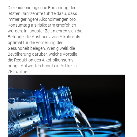
Die epidemiologische Forschung der
letzten Jahrzehnte führte dazu, dass
immer geringere Alkoholmengen pro
Konsumtag als risikoarm empfohlen
wurden. In jüngster Zeit mehren sich die
Befunde, die Abstinenz von Alkohol als
optimal für die Förderung der
Gesundheit belegen. Wenig weiß die
Bevölkerung darüber, welche Vorteile
die Reduktion des Alkoholkonsums
bringt. Antworten bringt ein Artikel in
ZEITonline.