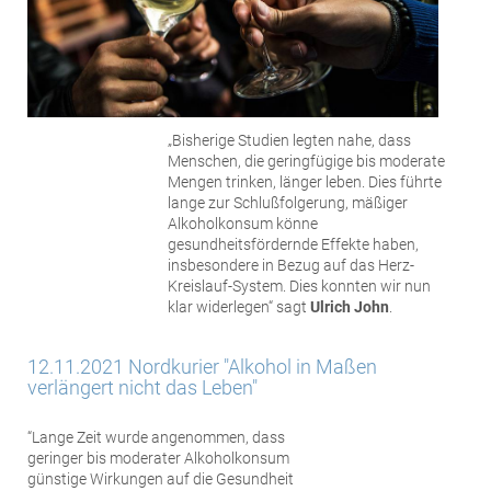
„Bisherige Studien legten nahe, dass
Menschen, die geringfügige bis moderate
Mengen trinken, länger leben. Dies führte
lange zur Schlußfolgerung, mäßiger
Alkoholkonsum könne
gesundheitsfördernde Effekte haben,
insbesondere in Bezug auf das Herz-
Kreislauf-System. Dies konnten wir nun
klar widerlegen“ sagt
Ulrich John
.
12.11.2021 Nordkurier "Alkohol in Maßen
verlängert nicht das Leben"
“Lange Zeit wurde angenommen, dass
geringer bis moderater Alkoholkonsum
günstige Wirkungen auf die Gesundheit