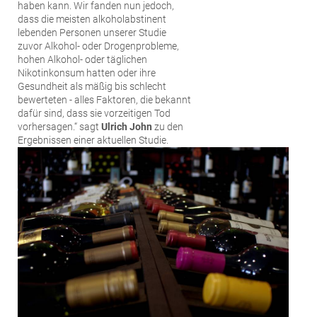
haben kann. Wir fanden nun jedoch,
dass die meisten alkoholabstinent
lebenden Personen unserer Studie
zuvor Alkohol- oder Drogenprobleme,
hohen Alkohol- oder täglichen
Nikotinkonsum hatten oder ihre
Gesundheit als mäßig bis schlecht
bewerteten - alles Faktoren, die bekannt
dafür sind, dass sie vorzeitigen Tod
vorhersagen.“ sagt
Ulrich John
zu den
Ergebnissen einer aktuellen Studie.