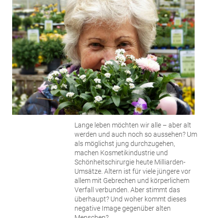
Lange leben möchten wir alle – aber alt
werden und auch noch so aussehen? Um
als möglichst jung durchzugehen,
machen Kosmetikindustrie und
Schönheitschirurgie heute Milliarden-
Umsätze. Altern ist für viele jüngere vor
allem mit Gebrechen und körperlichem
Verfall verbunden. Aber stimmt das
überhaupt? Und woher kommt dieses
negative Image gegenüber alten
Menschen?