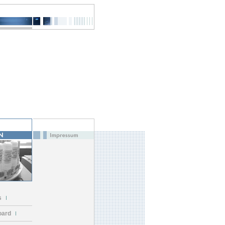
s
oard