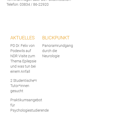
Telefon: 03834 / 86-22920
AKTUELLES
BLICKPUNKT
PD Dr. Felix von
Panoramrundgang
Podewils auf
durch die
NDR Visite zum
Neurologie
Thema Epilepsie
und was tun bei
einem Anfall
2 Studentische*r
Tutor*innen
gesucht
Praktikumsangebot
für
Psychologiestudierende