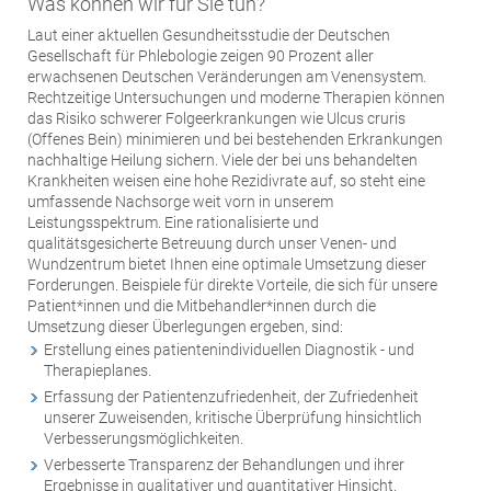
Was können wir für Sie tun?
Laut einer aktuellen Gesundheitsstudie der Deutschen
Gesellschaft für Phlebologie zeigen 90 Prozent aller
erwachsenen Deutschen Veränderungen am Venensystem.
Rechtzeitige Untersuchungen und moderne Therapien können
das Risiko schwerer Folgeerkrankungen wie Ulcus cruris
(Offenes Bein) minimieren und bei bestehenden Erkrankungen
nachhaltige Heilung sichern. Viele der bei uns behandelten
Krankheiten weisen eine hohe Rezidivrate auf, so steht eine
umfassende Nachsorge weit vorn in unserem
Leistungsspektrum. Eine rationalisierte und
qualitätsgesicherte Betreuung durch unser Venen- und
Wundzentrum bietet Ihnen eine optimale Umsetzung dieser
Forderungen. Beispiele für direkte Vorteile, die sich für unsere
Patient*innen und die Mitbehandler*innen durch die
Umsetzung dieser Überlegungen ergeben, sind:
Erstellung eines patientenindividuellen Diagnostik - und
Therapieplanes.
Erfassung der Patientenzufriedenheit, der Zufriedenheit
unserer Zuweisenden, kritische Überprüfung hinsichtlich
Verbesserungsmöglichkeiten.
Verbesserte Transparenz der Behandlungen und ihrer
Ergebnisse in qualitativer und quantitativer Hinsicht.