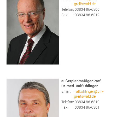
greifswald.de
Telefon:
03834 86-6500
Fax:
03834 86-6512
außerplanmäßiger Prof.
Dr. med. Ralf Ohlinger
Email:
ralf.ohlinger@uni-
greifswald.de
Telefon:
03834 86-6510
Fax:
03834 86-6501