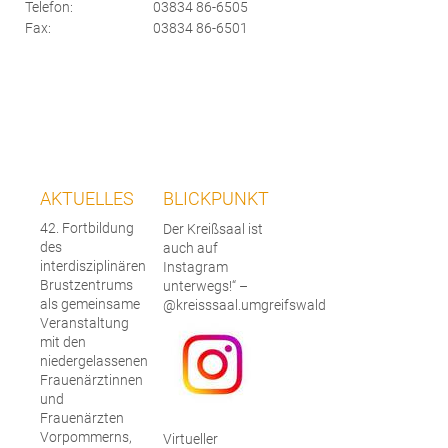
Telefon:
03834 86-6505
Fax:
03834 86-6501
AKTUELLES
BLICKPUNKT
42. Fortbildung
Der Kreißsaal ist
des
auch auf
interdisziplinären
Instagram
Brustzentrums
unterwegs!“ –
als gemeinsame
@kreisssaal.umgreifswald
Veranstaltung
mit den
niedergelassenen
Frauenärztinnen
und
Frauenärzten
Vorpommerns,
Virtueller