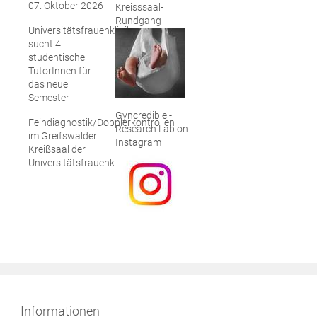
07. Oktober 2026
Kreisssaal-
Rundgang
Universitätsfrauenklinik
sucht 4
studentische
TutorInnen für
das neue
Semester
Gyncredible -
Feindiagnostik/Dopplerkontrollen
Research Lab on
im Greifswalder
Instagram
Kreißsaal der
Universitätsfrauenklinik
Informationen