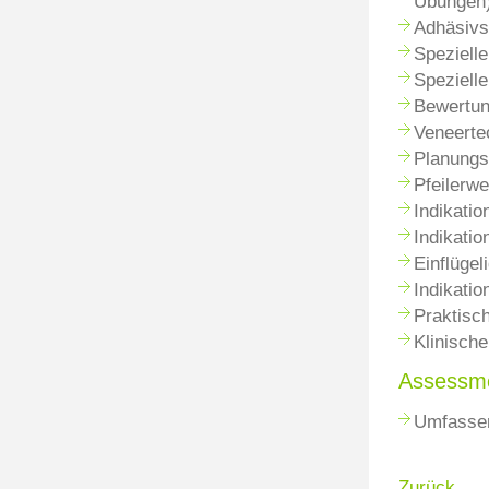
Übungen
Adhäsiv
Spezielle
Spezielle
Bewertun
Veneerte
Planungs
Pfeilerwe
Indikatio
Indikatio
Einflüge
Indikatio
Praktisc
Klinisch
Assessm
Umfassen
Zurück