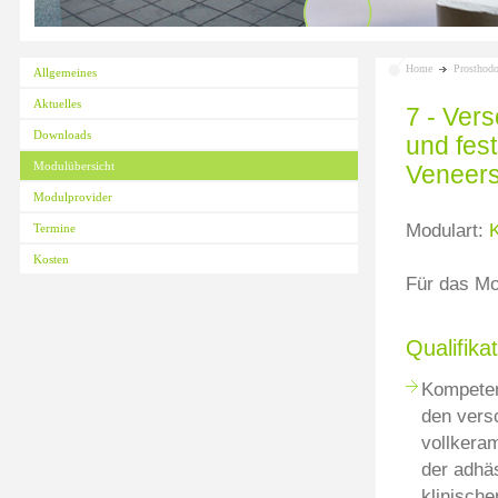
Home
Prosthodo
Allgemeines
Aktuelles
7 - Ver
Downloads
und fes
Modulübersicht
Veneers
Modulprovider
Modulart:
Termine
Kosten
Für das M
Qualifikat
Kompetenz
den vers
vollkera
der adhä
klinisch