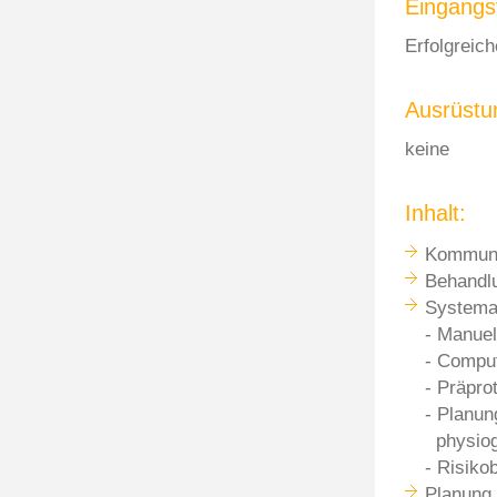
Eingangs
Erfolgreic
Ausrüstu
keine
Inhalt:
Kommuni
Behandlu
Systemat
- Manuel
- Comput
- Präpro
- Planun
physiogn
- Risiko
Planung 