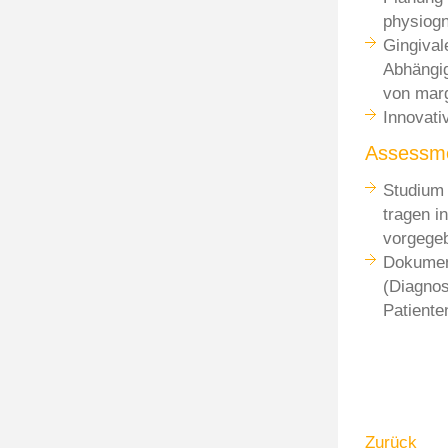
physiogn
Gingival
Abhängig
von marg
Innovati
Assessm
Studium 
tragen i
vorgegeb
Dokument
(Diagnos
Patienten
Zurück