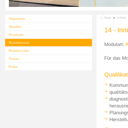
Home
Ästhetik
Allgemeines
Aktuelles
14 - Inn
Downloads
Modulübersicht
Modulart:
A
Modulprovider
Für das M
Termine
Kosten
Qualifikat
Kommuni
qualität
diagnost
herausn
Planungs
Herstell